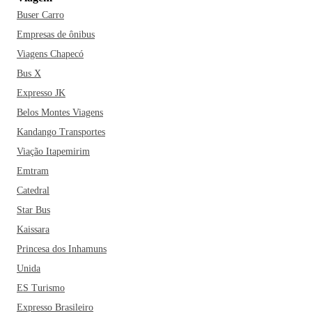
Buser Carro
Empresas de ônibus
Viagens Chapecó
Bus X
Expresso JK
Belos Montes Viagens
Kandango Transportes
Viação Itapemirim
Emtram
Catedral
Star Bus
Kaissara
Princesa dos Inhamuns
Unida
ES Turismo
Expresso Brasileiro