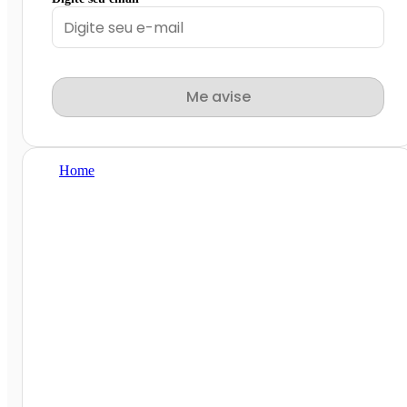
Me avise
Home