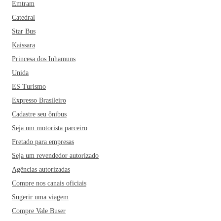
Emtram
Catedral
Star Bus
Kaissara
Princesa dos Inhamuns
Unida
ES Turismo
Expresso Brasileiro
Cadastre seu ônibus
Seja um motorista parceiro
Fretado para empresas
Seja um revendedor autorizado
Agências autorizadas
Compre nos canais oficiais
Sugerir uma viagem
Compre Vale Buser