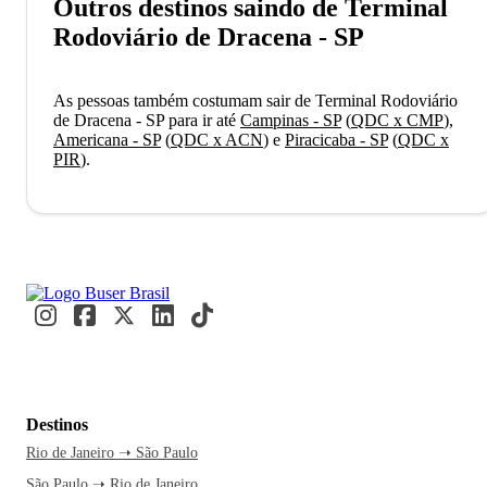
Outros destinos saindo de Terminal
Rodoviário de Dracena - SP
As pessoas também costumam sair de Terminal Rodoviário
de Dracena - SP para ir até
Campinas - SP
(
QDC x CMP
)
,
Americana - SP
(
QDC x ACN
)
e
Piracicaba - SP
(
QDC x
PIR
)
.
Destinos
Rio de Janeiro ➝ São Paulo
São Paulo ➝ Rio de Janeiro