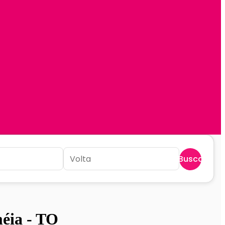
Buscar
méia - TO