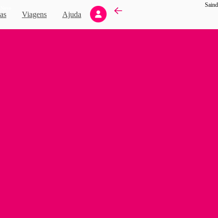
Saind
Novo
as
Viagens
Ajuda