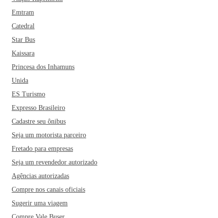
Emtram
Catedral
Star Bus
Kaissara
Princesa dos Inhamuns
Unida
ES Turismo
Expresso Brasileiro
Cadastre seu ônibus
Seja um motorista parceiro
Fretado para empresas
Seja um revendedor autorizado
Agências autorizadas
Compre nos canais oficiais
Sugerir uma viagem
Compre Vale Buser