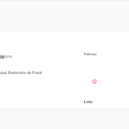
Poltrona
30
08/08
inal Rodoviário de Frutal
Leito