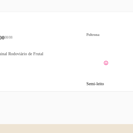
Poltrona
00
08/08
inal Rodoviário de Frutal
Semi-leito