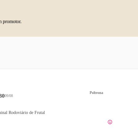
m promotor.
Poltrona
30
09/08
inal Rodoviário de Frutal