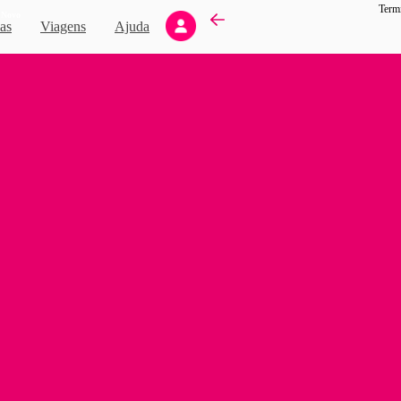
Termi
Novo
as
Viagens
Ajuda