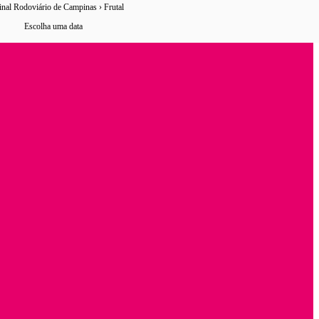
nal Rodoviário de Campinas › Frutal
5 horários
de ônibus encontrados
Escolha uma data