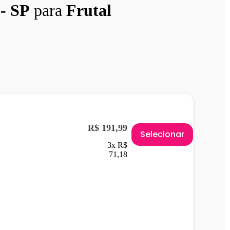
- SP
para
Frutal
R$ 191,99
Selecionar
3x R$
71,18