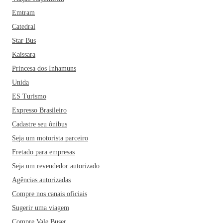
Emtram
Catedral
Star Bus
Kaissara
Princesa dos Inhamuns
Unida
ES Turismo
Expresso Brasileiro
Cadastre seu ônibus
Seja um motorista parceiro
Fretado para empresas
Seja um revendedor autorizado
Agências autorizadas
Compre nos canais oficiais
Sugerir uma viagem
Compre Vale Buser