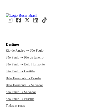
ano de 1951 e destaca-se como importante pólo estratégico
do Mercosul. A economia de Cascavel é influenciada pelo
setor comercial, de prestação de serviços e pela indústria.
Cascavel é, inclusive, a 3ª melhor cidade do Paraná e a 23ª
do Brasil para se fazer negócios, segundo a Revista Exame.
Famosa pelas suas vastas áreas verdes, Cascavel possui
inúmeras opções de lazer importantes como, por exemplo, a
Destinos
Casa Dirceu Rosa, uma das construções mais inusitadas do
Rio de Janeiro ➝ São Paulo
município, além do Calçadão da Avenida Brasil, repleta de
São Paulo ➝ Rio de Janeiro
cafés, sorveterias, revistarias e uma excelente feirinha de
artesanato. Quem viaja para Cascavel, também não pode ir
São Paulo ➝ Belo Horizonte
embora sem experimentar as delícias da gastronomia
São Paulo ➝ Curitiba
paranaense: pinhão, boi no rolete, galinha ao molho, quirera
Belo Horizonte ➝ Brasília
com frango e pernil à pururuca. Um dos restaurantes mais
Belo Horizonte ➝ Salvador
recomendados pelos moradores da cidade é, inclusive, o
São Paulo ➝ Salvador
Martignoni Bier.
São Paulo ➝ Brasília
Cascavel possui o 6º maior Produto Interno Bruto (PIB) do
Todas as rotas