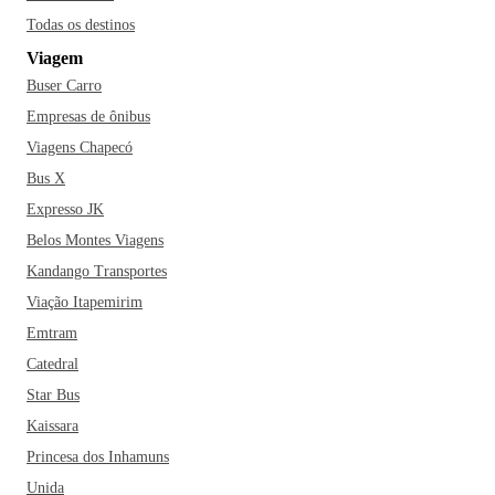
Paraná e o 90º maior do Brasil. O município, que possui um
Todas os destinos
significativo número de praças e parques públicos, é
Viagem
bastante preocupado com a preservação ambiental. Dentre
Buser Carro
os eventos mais populares realizados pela cidade estão o
Cascavel de Ouro, prova automobilística brasileira
Empresas de ônibus
considerada a principal do Brasil na categoria Turismo, a
Viagens Chapecó
Feira Agropecuária e Industrial de Cascavel (Expovel) e a
Bus X
Festa da Padroeira.
Expresso JK
Belos Montes Viagens
Se você está planejando adquirir uma passagem para viajar
Kandango Transportes
pra Cascavel, não pode deixar de inserir um passeio pelo
Parque Ecológico Paulo Gorski, o Zoológico Municipal de
Viação Itapemirim
Cascavel, o Teatro Municipal e a Ponte Molhada. Dentre os
Emtram
restaurantes mais famosos da cidade estão ainda a Pizzaria
Catedral
Quinta da Oliva, o Restaurante Monte Líbano e o Dom
Star Bus
Guilhermo! Cascavel é uma boa opção de destino para
Kaissara
aqueles que buscam um lugar tranquilo e sossegado para as
Princesa dos Inhamuns
férias com a família.
Unida