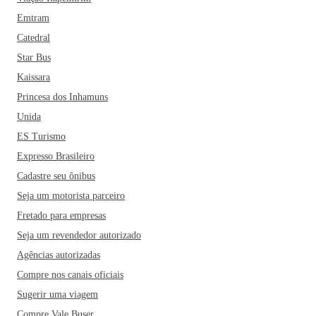
Emtram
Catedral
Star Bus
Kaissara
Princesa dos Inhamuns
Unida
ES Turismo
Expresso Brasileiro
Cadastre seu ônibus
Seja um motorista parceiro
Fretado para empresas
Seja um revendedor autorizado
Agências autorizadas
Compre nos canais oficiais
Sugerir uma viagem
Compre Vale Buser