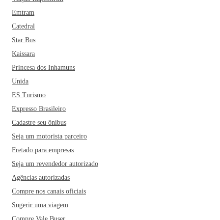
Emtram
Catedral
Star Bus
Kaissara
Princesa dos Inhamuns
Unida
ES Turismo
Expresso Brasileiro
Cadastre seu ônibus
Seja um motorista parceiro
Fretado para empresas
Seja um revendedor autorizado
Agências autorizadas
Compre nos canais oficiais
Sugerir uma viagem
Compre Vale Buser