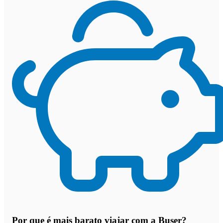
Por que
é mais barato viajar com a Buser
?