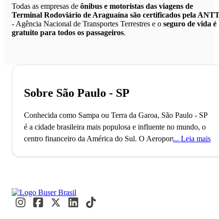
Todas as empresas de
ônibus e motoristas das viagens de
Terminal Rodoviário de Araguaína são certificados pela ANT
- Agência Nacional de Transportes Terrestres e o
seguro de vida é
gratuito para todos os passageiros
.
Sobre São Paulo - SP
Conhecida como Sampa ou Terra da Garoa, São Paulo - SP
é a cidade brasileira mais populosa e influente no mundo, o
centro financeiro da América do Sul.
O Aeroporto de
Leia mais
Guarulhos, o segundo maior do Brasil, conecta São Paulo
ao mundo, refletindo seu status como uma metrópole global
alfa. Com mais de 11 milhões de habitantes, a cidade é
reconhecida como a Capital Mundial da Gastronomia, onde
eventos internacionais como a Bienal de Arte e a São Paulo
Fashion Week acontecem. Paulistanos e visitantes se