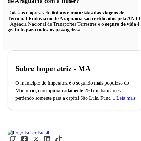
de Araguaína
com a Buser?
Todas as empresas de
ônibus e motoristas das viagens de
Terminal Rodoviário de Araguaína são certificados pela ANT
- Agência Nacional de Transportes Terrestres e o
seguro de vida é
gratuito para todos os passageiros
.
Sobre Imperatriz - MA
O município de Imperatriz é o segundo mais populoso do
Maranhão, com aproximadamente 260 mil habitantes,
perdendo somente para a capital São Luís. Fundada em
Leia mais
1852, a cidade está situada à margem do Rio Tocantins e
teve sua ocupação acelerada graças à construção da rodovia
Belém Brasília, o que a tornou multicultural.
Uma curiosidade sobre a história de Imperatriz é que antes