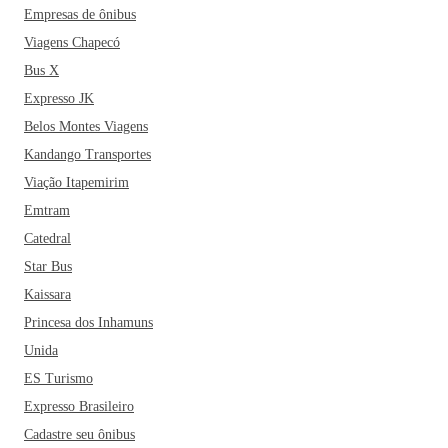
espalhados pela cidade e região, como o Freitas Park,
Empresas de ônibus
Parque Ecológico Santa Luzia, a cachoeira Três Marias e a
Viagens Chapecó
cachoeira do Macapá.
Bus X
Expresso JK
Durante o período de seca, entre julho e agosto, surge um
Belos Montes Viagens
grande banco de areia nas margens do Rio Tocantins,
Kandango Transportes
formando a conhecida Praia do Cacau. O local é ótimo para
se refrescar nos dias quentes e também uma oferece uma
Viação Itapemirim
bela vista de um dos cartões postais de Imperatriz, a ponte
Emtram
Dom Afonso Felipe Gregory. Ah, vale lembrar que
Catedral
Imperatriz é a principal porta de entrada para o Parque
Star Bus
Nacional da Chapada das Mesas.
Kaissara
Princesa dos Inhamuns
Unida
ES Turismo
Expresso Brasileiro
Cadastre seu ônibus