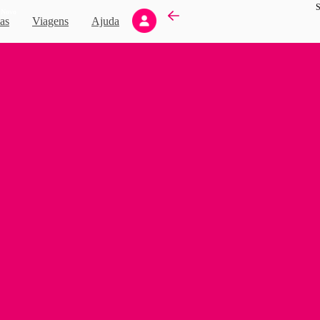
S
Novo
as
Viagens
Ajuda