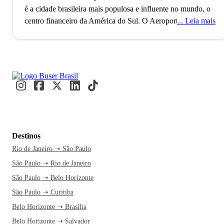
é a cidade brasileira mais populosa e influente no mundo, o
centro financeiro da América do Sul.
O Aeroporto de
Leia mais
Guarulhos, o segundo maior do Brasil, conecta São Paulo
ao mundo, refletindo seu status como uma metrópole global
alfa. Com mais de 11 milhões de habitantes, a cidade é
reconhecida como a Capital Mundial da Gastronomia, onde
eventos internacionais como a Bienal de Arte e a São Paulo
Fashion Week acontecem. Paulistanos e visitantes se
misturam nos movimentados terminais e nas ruas vibrantes,
criando um fluxo constante de cultura e inovação.
A caminho
de São Paulo, você já se imagina explorando a Avenida
Destinos
Paulista e suas atrações culturais. A cidade nunca dorme, e
Rio de Janeiro ➝ São Paulo
essa energia contagiante é motivo mais do que suficiente
São Paulo ➝ Rio de Janeiro
para embarcar agora. Uma passagem de ônibus pela Buser
transforma a viagem em um momento de relaxamento, com
São Paulo ➝ Belo Horizonte
tempo livre para você planejar cada detalhe. Além disso, o
São Paulo ➝ Curitiba
atendimento 24h garante segurança e facilidade na hora de
Belo Horizonte ➝ Brasília
viajar. E quando o ônibus chega à rodoviária, a experiência
Belo Horizonte ➝ Salvador