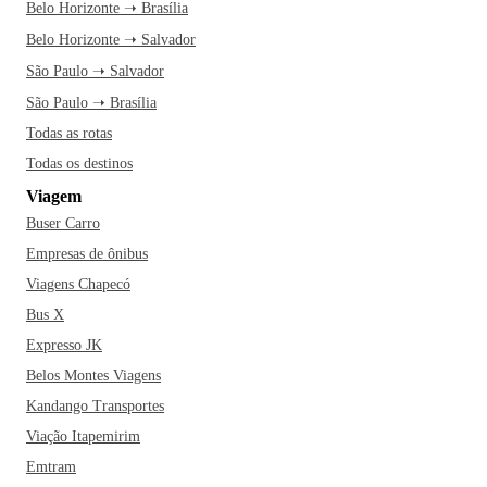
Belo Horizonte ➝ Brasília
Belo Horizonte ➝ Salvador
São Paulo ➝ Salvador
São Paulo ➝ Brasília
Todas as rotas
Todas os destinos
Viagem
Buser Carro
Empresas de ônibus
Viagens Chapecó
Bus X
Expresso JK
Belos Montes Viagens
Kandango Transportes
Viação Itapemirim
Emtram