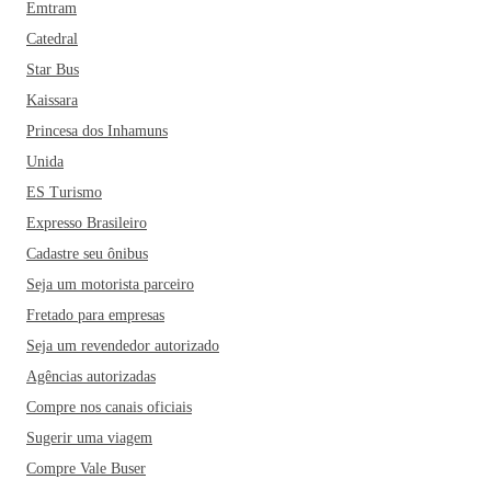
Emtram
Catedral
Star Bus
Kaissara
Princesa dos Inhamuns
Unida
ES Turismo
Expresso Brasileiro
Cadastre seu ônibus
Seja um motorista parceiro
Fretado para empresas
Seja um revendedor autorizado
Agências autorizadas
Compre nos canais oficiais
Sugerir uma viagem
Compre Vale Buser