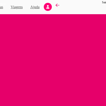
Sai
Novo
as
Viagens
Ajuda