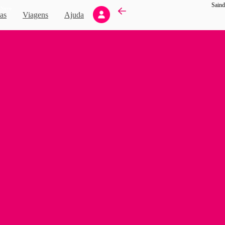
Saind
Novo
as
Viagens
Ajuda