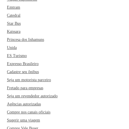
Emtram
Catedral
Star Bus
Kaissara
Princesa dos Inhamuns
Unida
ES Turismo
Expresso Brasileiro
Cadastre seu ônibus
Seja um motorista parceiro
Fretado para empresas
Seja um revendedor autorizado
Agências autorizadas
Compre nos canais oficiais
Sugerir uma viagem
Compre Vale Buser