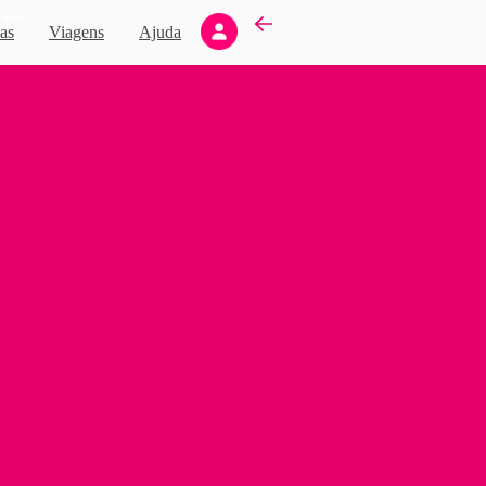
Novo
as
Viagens
Ajuda