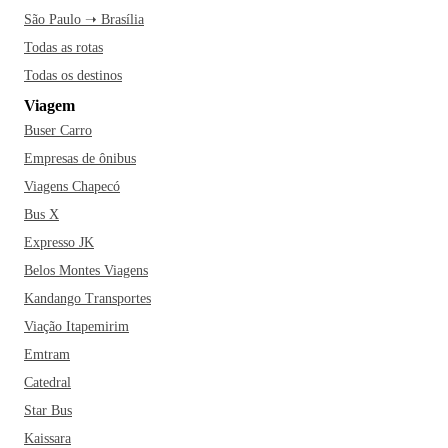
São Paulo ➝ Brasília
Todas as rotas
Todas os destinos
Viagem
Buser Carro
Empresas de ônibus
Viagens Chapecó
Bus X
Expresso JK
Belos Montes Viagens
Kandango Transportes
Viação Itapemirim
Emtram
Catedral
Star Bus
Kaissara