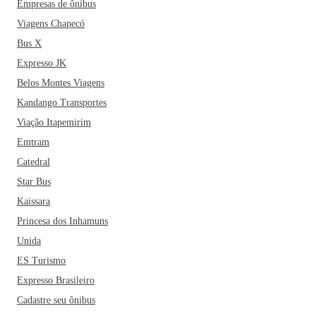
Empresas de ônibus
Viagens Chapecó
Bus X
Expresso JK
Belos Montes Viagens
Kandango Transportes
Viação Itapemirim
Emtram
Catedral
Star Bus
Kaissara
Princesa dos Inhamuns
Unida
ES Turismo
Expresso Brasileiro
Cadastre seu ônibus