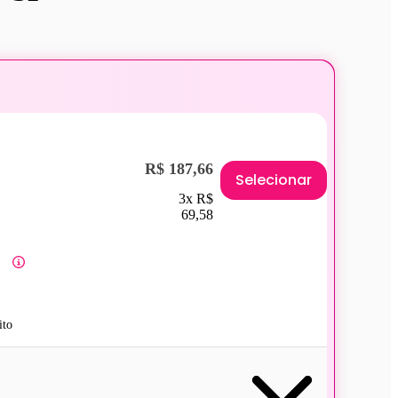
R$ 187,66
Selecionar
3x R$
69,58
ito