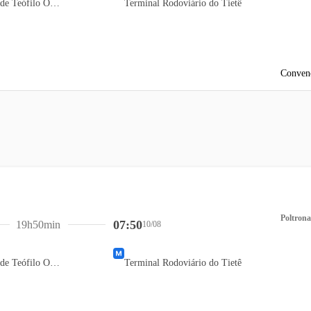
Terminal Rodoviário de Teófilo Otoni
Terminal Rodoviário do Tietê
Conven
Poltrona
07:50
19h50min
10/08
Terminal Rodoviário de Teófilo Otoni
Terminal Rodoviário do Tietê