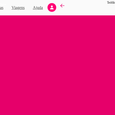
Teófil
Novo
as
Viagens
Ajuda