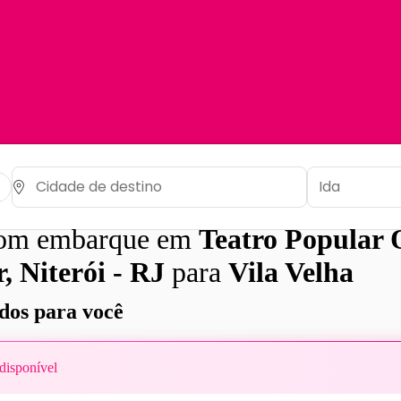
com embarque em
Teatro Popular 
, Niterói - RJ
para
Vila Velha
os para você
disponível