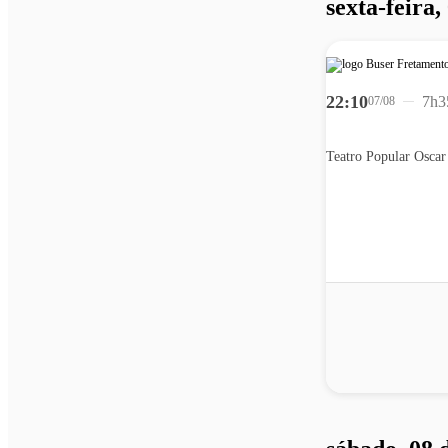
sexta-feira,
22:10
7h3
07/08