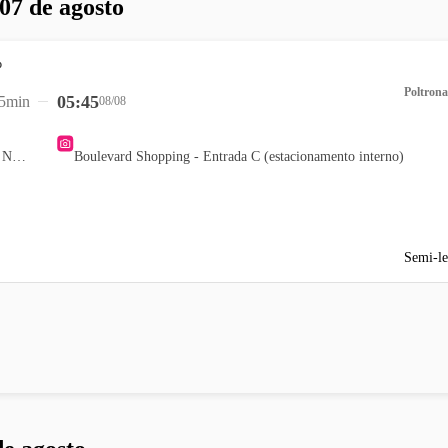
 07 de agosto
Poltrona
05:45
5min
08/08
Teatro Popular Oscar Niemeyer
Boulevard Shopping - Entrada C (estacionamento interno)
Semi-le