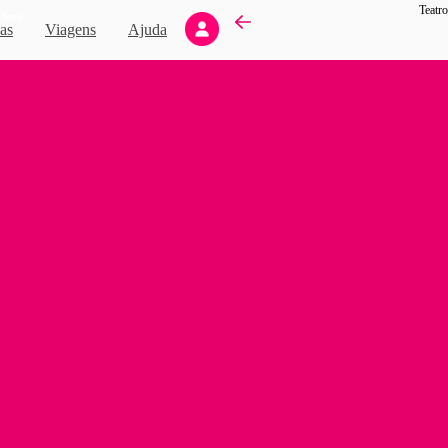
Teatr
Novo
as
Viagens
Ajuda