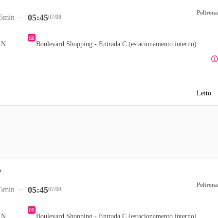
Poltrona
05:45
5min
07/08
Teatro Popular Oscar Niemeyer
Boulevard Shopping - Entrada C (estacionamento interno)
Leito
Poltrona
05:45
5min
07/08
Teatro Popular Oscar Niemeyer
Boulevard Shopping - Entrada C (estacionamento interno)