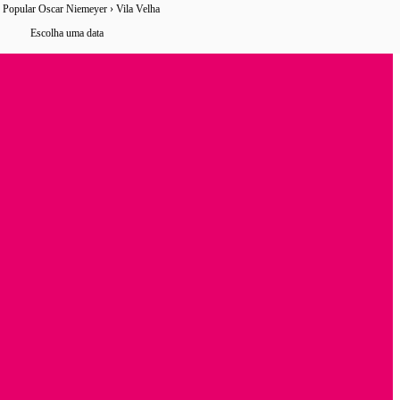
o Popular Oscar Niemeyer › Vila Velha
27 horários
de ônibus encontrados
Escolha uma data