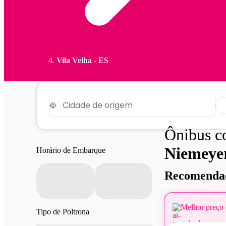
Vila Velha - ES
Ônibus 
Niemeyer
Horário de Embarque
Recomendad
Melhor preço 
Tipo de Poltrona