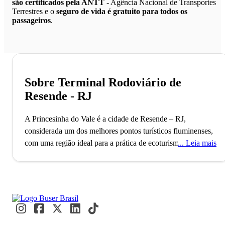
são certificados pela ANTT
- Agência Nacional de Transportes
Terrestres e o
seguro de vida é gratuito para todos os
passageiros
.
Sobre Terminal Rodoviário de
Resende - RJ
A Princesinha do Vale é a cidade de Resende – RJ,
considerada um dos melhores pontos turísticos fluminenses,
com uma região ideal para a prática de ecoturismo.
Leia mais
A
Academia Militar das Agulhas Negras, o 2º maior complexo
militar do mundo, destaca Resende no cenário global desde
1801. Conhecida por abrigar a única Fábrica de
Combustível Nuclear do Brasil, a cidade é um polo
industrial e universitário com mais de 129 mil habitantes.
Estudantes e militares convivem diariamente em um