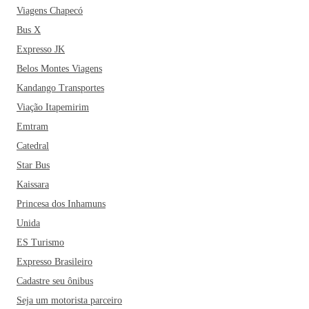
Viagens Chapecó
Bus X
Expresso JK
Belos Montes Viagens
Kandango Transportes
Viação Itapemirim
Emtram
Catedral
Star Bus
Kaissara
Princesa dos Inhamuns
Unida
ES Turismo
Expresso Brasileiro
Cadastre seu ônibus
Seja um motorista parceiro