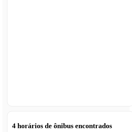
Terminal Rodoviário de Resende, Resende - RJ
4 horários
de ônibus encontrados