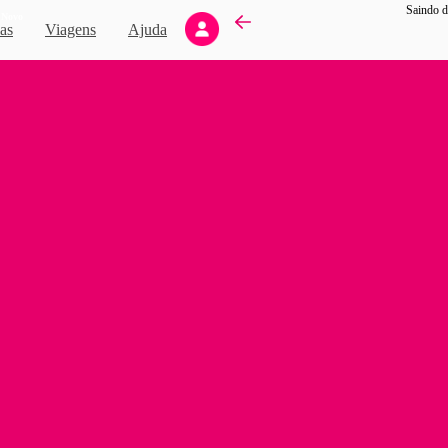
Saindo d
Novo
as
Viagens
Ajuda