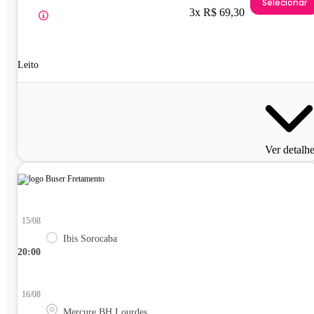
Selecionar
3x R$ 69,30
Leito
Ver detalh
15/08
Ibis Sorocaba
20:00
16/08
Mercure BH Lourdes