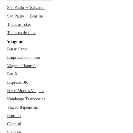
São Paulo ➝ Salvador
São Paulo ➝ Brasília
Todas as rotas
Todas os destinos
Viagem
Buser Carro
Empresas de ônibus
Viagens Chapecó
Bus X
Expresso JK
Belos Montes Viagens
Kandango Transportes
Viação Itapemirim
Emtram
Catedral
Star Bus