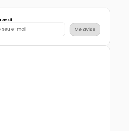
u email
Me avise