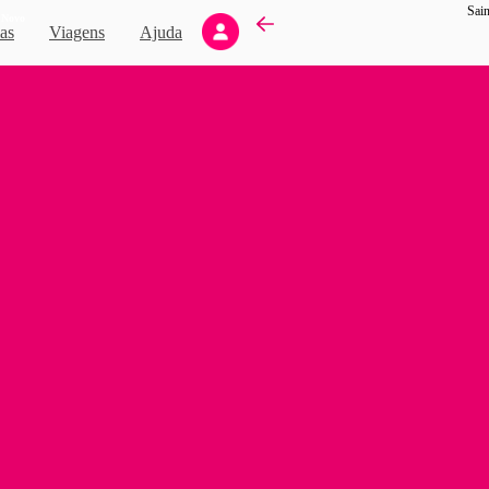
Sai
Novo
as
Viagens
Ajuda