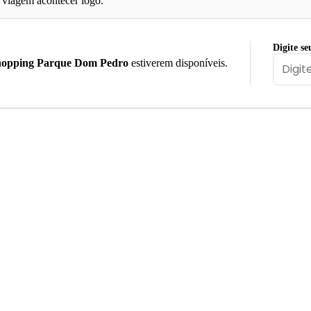
viagem acontecer logo.
Digite se
hopping Parque Dom Pedro
estiverem disponíveis.