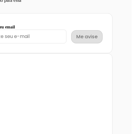
o para essa
seu email
Me avise