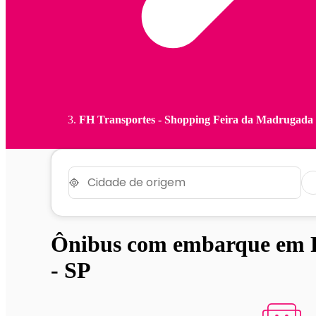
FH Transportes - Shopping Feira da Madrugada ,
Ônibus com embarque em F
- SP