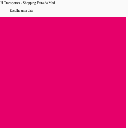
Saindo de FH Transportes - Shopping Feira da Madrugada
Escolha uma data