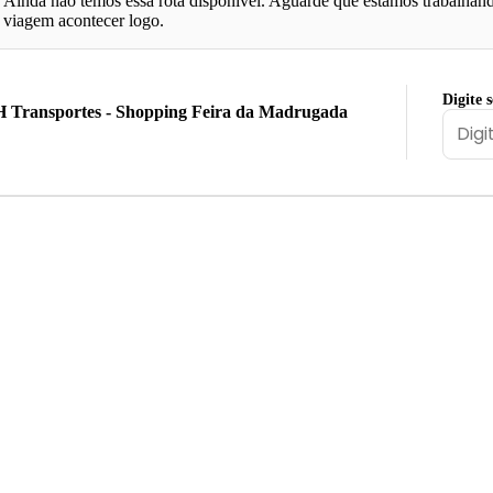
Ainda não temos essa rota disponível. Aguarde que estamos trabalhand
viagem acontecer logo.
Digite 
 Transportes - Shopping Feira da Madrugada