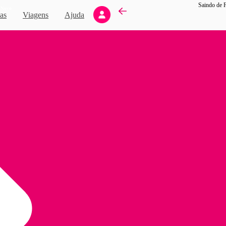
Novo
as
Viagens
Ajuda