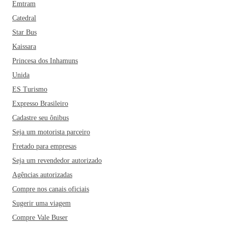
Emtram
Catedral
Star Bus
Kaissara
Princesa dos Inhamuns
Unida
ES Turismo
Expresso Brasileiro
Cadastre seu ônibus
Seja um motorista parceiro
Fretado para empresas
Seja um revendedor autorizado
Agências autorizadas
Compre nos canais oficiais
Sugerir uma viagem
Compre Vale Buser