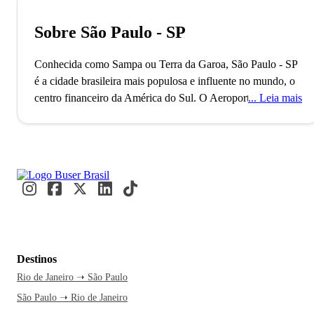
Sobre São Paulo - SP
Conhecida como Sampa ou Terra da Garoa, São Paulo - SP
é a cidade brasileira mais populosa e influente no mundo, o
centro financeiro da América do Sul.
O Aeroporto de
Leia mais
Guarulhos, o segundo maior do Brasil, conecta São Paulo
ao mundo, refletindo seu status como uma metrópole global
alfa. Com mais de 11 milhões de habitantes, a cidade é
reconhecida como a Capital Mundial da Gastronomia, onde
eventos internacionais como a Bienal de Arte e a São Paulo
Fashion Week acontecem. Paulistanos e visitantes se
misturam nos movimentados terminais e nas ruas vibrantes,
criando um fluxo constante de cultura e inovação.
A caminho
de São Paulo, você já se imagina explorando a Avenida
Destinos
Paulista e suas atrações culturais. A cidade nunca dorme, e
Rio de Janeiro ➝ São Paulo
essa energia contagiante é motivo mais do que suficiente
São Paulo ➝ Rio de Janeiro
para embarcar agora. Uma passagem de ônibus pela Buser