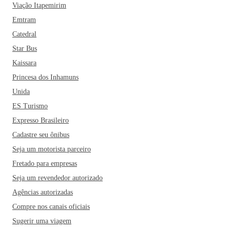
Viação Itapemirim
Emtram
Catedral
Star Bus
Kaissara
Princesa dos Inhamuns
Unida
ES Turismo
Expresso Brasileiro
Cadastre seu ônibus
Seja um motorista parceiro
Fretado para empresas
Seja um revendedor autorizado
Agências autorizadas
Compre nos canais oficiais
Sugerir uma viagem