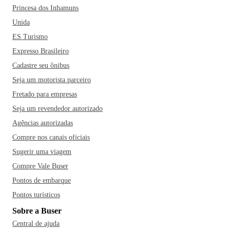
Princesa dos Inhamuns
Mirante do Cristo Redentor e o Teatro Metrópole no seu
roteiro. Dentre os restaurantes mais famosos da cidade estão
Unida
o Fornarina Pizza, o Boteco Cobogó, a Cantina Gadioli e a
ES Turismo
Pizza Nostra! Vale a visita!
Expresso Brasileiro
Cadastre seu ônibus
Seja um motorista parceiro
Fretado para empresas
Seja um revendedor autorizado
Agências autorizadas
Compre nos canais oficiais
Sugerir uma viagem
Compre Vale Buser
Pontos de embarque
Pontos turísticos
Sobre a Buser
Central de ajuda