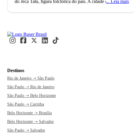
do Jeca Tatu, figura folclórica do país.
A cidade de Taubaté,
Leia mais
localizada no interior de São Paulo, conta com mais de 300
mil habitantes e é considerada a 24ª mais populosa do
Estado. O município, que pertence à região do Vale do
Paraíba e é formado pela sede e pelo distrito de Quiririm, foi
fundado no ano de 1645 e no passado, mais especificamente
durante o período do “Ciclo do Ouro”, já foi núcleo
irradiador de bandeirismo.
A cidade de Taubaté, pioneira da
região em que está localizada, concentra algumas atrações
turísticas como o Museu Mazzaropi, o Santuário Santa
Destinos
Terezinha e o Horto Municipal Renato Correia Penna.
Rio de Janeiro ➝ São Paulo
Taubaté é também um relevante centro cultural regional e
São Paulo ➝ Rio de Janeiro
dispõe de teatros e uma dezena de museus interessantes para
visitar. O município também é famoso por oferecer para os
São Paulo ➝ Belo Horizonte
seus visitantes conforto e economia, quando o assunto é
São Paulo ➝ Curitiba
buscar por hotéis e pousadas. É possível encontrar
Belo Horizonte ➝ Brasília
hospedagens com café da manhã por ótimos preços.
A
Belo Horizonte ➝ Salvador
economia de Taubaté é fortemente influenciada pelo setor da
São Paulo ➝ Salvador
indústria, prova disso é que ela foi uma das primeiras