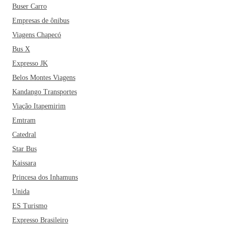
Buser Carro
Empresas de ônibus
Viagens Chapecó
Bus X
Expresso JK
Belos Montes Viagens
Kandango Transportes
Viação Itapemirim
Emtram
Catedral
Star Bus
Kaissara
Princesa dos Inhamuns
Unida
ES Turismo
Expresso Brasileiro