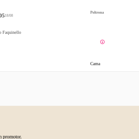
Poltrona
05
18/08
o Faquinello
Cama
m promotor.