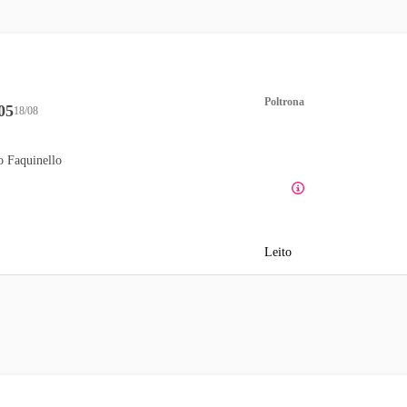
Poltrona
05
18/08
o Faquinello
Leito