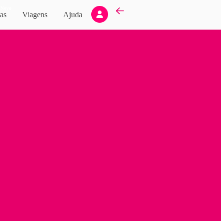
Novo
as
Viagens
Ajuda