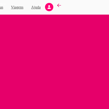
Novo
as
Viagens
Ajuda