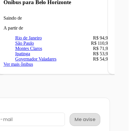
Ônibus para
Belo Horizonte
Ônibu
Saindo de
Saindo 
A partir de
A partir 
Rio de Janeiro
R$ 94,90
Ri
São Paulo
R$ 110,90
Be
Montes Claros
R$ 71,90
Sã
Ipatinga
R$ 53,90
Ip
Governador Valadares
R$ 54,90
Ca
Ver mais ônibus
Ver mais
Me avise