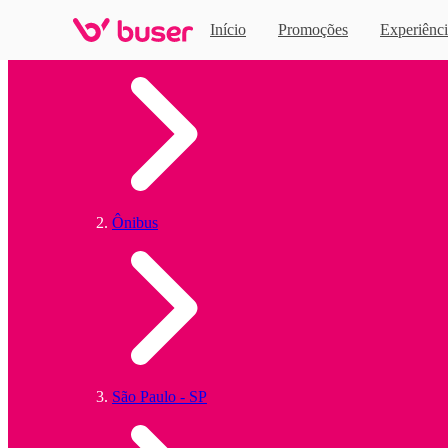
Início
Promoções
Experiênci
Home
Ônibus
São Paulo - SP