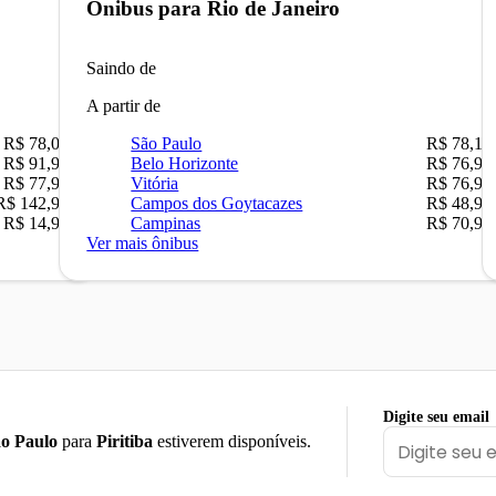
Ônibus para
Rio de Janeiro
Saindo de
A partir de
R$ 78,02
São Paulo
R$ 78,16
R$ 91,90
Belo Horizonte
R$ 76,90
R$ 77,90
Vitória
R$ 76,90
R$ 142,90
Campos dos Goytacazes
R$ 48,90
R$ 14,90
Campinas
R$ 70,90
Ver mais ônibus
Digite seu email
o Paulo
para
Piritiba
estiverem disponíveis.