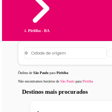
Piritiba - BA
Ônibus de
São Paulo
para
Piritiba
Não encontramos horários
de
São Paulo
para
Piritiba
Destinos mais procurados