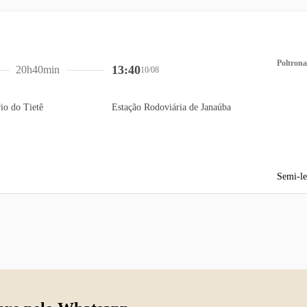
Poltrona
13:40
20h40min
10/08
io do Tietê
Estação Rodoviária de Janaúba
Semi-le