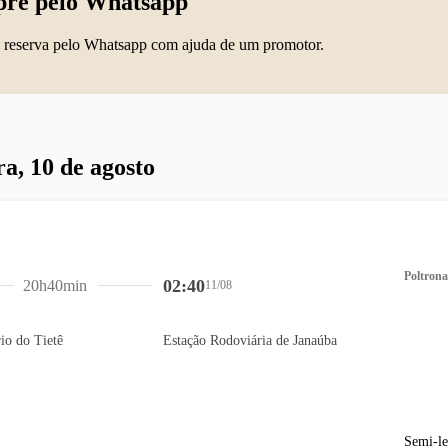
re pelo Whatsapp
 reserva pelo Whatsapp com ajuda de um promotor.
ra, 10 de agosto
Poltrona
02:40
20h40min
11/08
io do Tietê
Estação Rodoviária de Janaúba
Semi-le