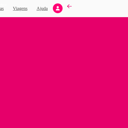
Novo
as
Viagens
Ajuda