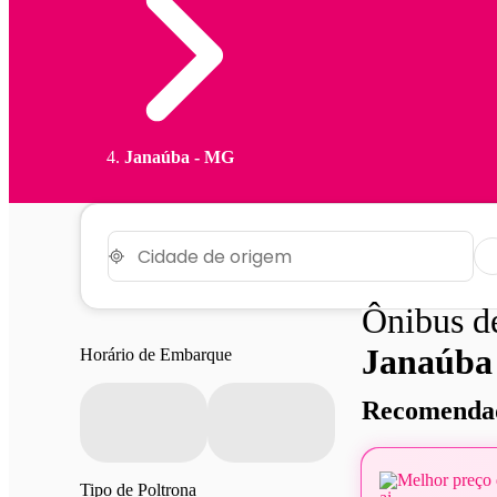
Janaúba - MG
Ônibus 
Janaúba
Horário de Embarque
Recomendad
Melhor preço 
Tipo de Poltrona