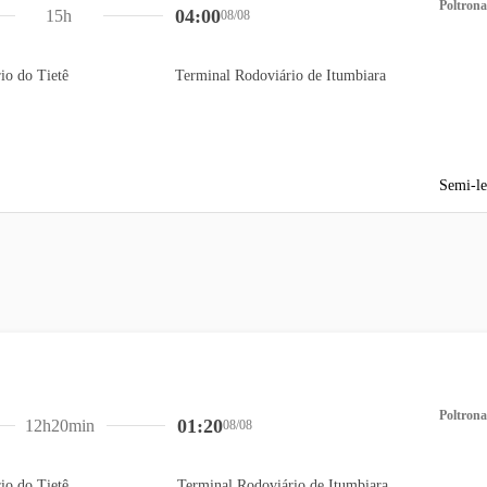
Poltrona
04:00
15h
08/08
io do Tietê
Terminal Rodoviário de Itumbiara
Semi-le
Poltrona
01:20
12h20min
08/08
io do Tietê
Terminal Rodoviário de Itumbiara