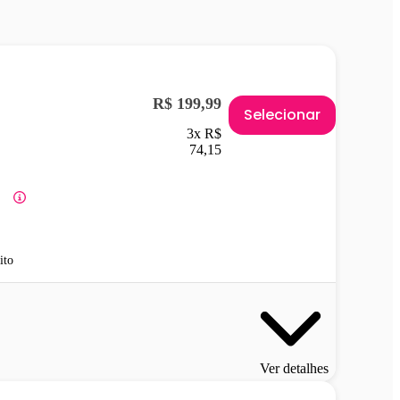
R$ 199,99
Selecionar
3x R$
74,15
ito
Ver detalhes