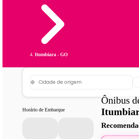
Itumbiara - GO
Ônibus 
Itumbia
Horário de Embarque
Recomendad