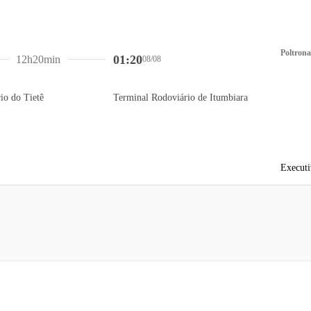
Poltrona
01:20
12h20min
08/08
io do Tietê
Terminal Rodoviário de Itumbiara
Executi