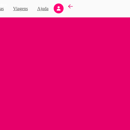
Novo
as
Viagens
Ajuda