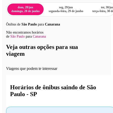
dom, 28/jun
seg, 29/jun
ter, 30/ju
domingo, 28 de junho
segunda-feira, 29 de junho
terça-feira, 30 
Ônibus de
São Paulo
para
Canarana
Não encontramos horários
de
São Paulo
para
Canarana
Veja outras opções para sua
viagem
Viagens que podem te interessar
Horários de ônibus saindo de São
Paulo - SP