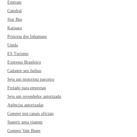
Emtram
Catedral
Star Bus
Kaissara
Princesa dos Inhamuns
Unida
ES Turismo
Expresso Brasileiro
Cadastre seu ônibus
Seja um motorista parceiro
Fretado para empresas
Seja um revendedor autorizado
Agências autorizadas
Compre nos canais oficiais
Sugerir uma viagem
Compre Vale Buser