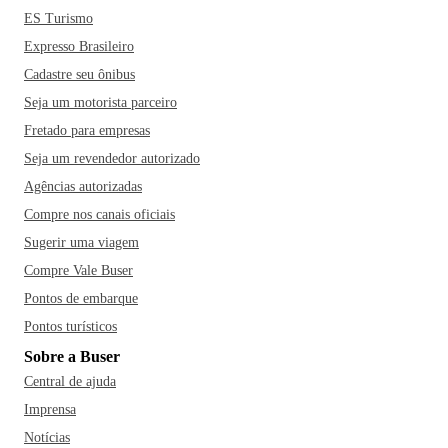
contato com a natureza com adrenalina, Campos do Jordão -
ES Turismo
SP possui diversas opções. O Parque Tarundu oferece
Expresso Brasileiro
opções de tirolesa, arvorismo, passeios na natureza e até de
Cadastre seu ônibus
balão, ótimo para quem gosta de emoção. Já o Horto
Seja um motorista parceiro
Florestal da cidade é um parque com fauna e flora
Fretado para empresas
preservadas, que oferece opções de trilhas, cachoeiras,
pedalinhos e até passeios de trem pela natureza. Não deixe
Seja um revendedor autorizado
de colocar no roteiro uma visita ao Parque Pico do Itapeva,
Agências autorizadas
o Museu Felícia Leirner, o Parque das Cerejeiras, a Vista
Compre nos canais oficiais
Chinesa e o Palácio Boa Vista.
Não tem como ir a Campos
Sugerir uma viagem
do Jordão - SP sem aproveitar as inúmeras opções
Compre Vale Buser
gastronômicas. Vale aproveitar uma noite de fondue no
Pontos de embarque
Santa Collina Restaurante e Fondue ou no Só Queijo, tomar
um chope na cervejaria Baden Baden e saborear um
Pontos turísticos
chocolate quente no 1. 2858 Avenue Bistrô e Café ou no
Sobre a Buser
Café no Bosque. E quem gosta de chocolate, a cidade
Central de ajuda
possui diversas chocolaterias, como a Araucária, Bruno
Imprensa
Alves e Bourbon e até oferece um passeio pela fábrica de
Notícias
chocolate da Cacau Show. E aí, que tal aproveitar o