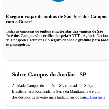
É seguro viajar de ônibus de São José dos Campos
com a Buser?
Todas as empresas de
ônibus e motoristas das viagens de São
José dos Campos são certificados pela ANTT
- Agência Naciona
de Transportes Terrestres e o
seguro de vida é gratuito para todo
os passageiros
.
Sobre Campos do Jordão - SP
A cidade Campos do Jordão – SP, chamada de Suíça
Brasileira, está localizada na Serra da Mantiqueira e é um
dos destinos de inverno mais tradicionais do país.
A cidade
Leia mais
de Campos do Jordão - SP está localizada no interior do
estado de São Paulo, na região da Serra da Mantiqueira.