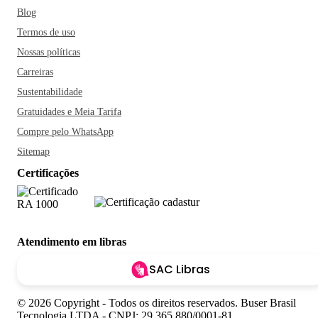
Blog
friozinho que tá chegando e agendar sua viagem a Campos
Termos de uso
do Jordão - SP?
Nossas políticas
Carreiras
Sustentabilidade
Gratuidades e Meia Tarifa
Compre pelo WhatsApp
Sitemap
Certificações
Atendimento em libras
SAC Libras
© 2026 Copyright - Todos os direitos reservados. Buser Brasil
Tecnologia LTDA - CNPJ: 29.365.880/0001-81