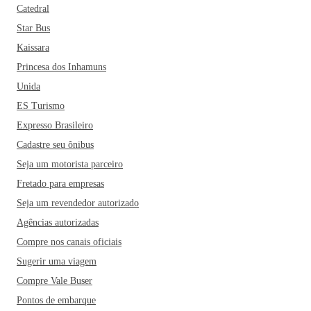
o Palácio das Esmeraldas. Aproveite para conhecer todos!
Catedral
Star Bus
Kaissara
Princesa dos Inhamuns
Unida
ES Turismo
Expresso Brasileiro
Cadastre seu ônibus
Seja um motorista parceiro
Fretado para empresas
Seja um revendedor autorizado
Agências autorizadas
Compre nos canais oficiais
Sugerir uma viagem
Compre Vale Buser
Pontos de embarque