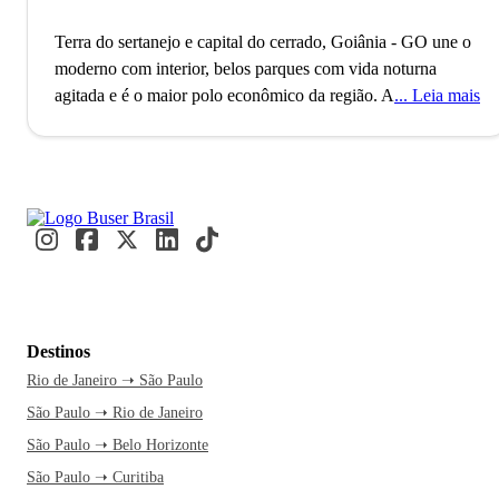
Terra do sertanejo e capital do cerrado, Goiânia - GO une o
moderno com interior, belos parques com vida noturna
agitada e é o maior polo econômico da região.
A cidade de
Leia mais
Goiânia, capital do estado de Goiás, conta com mais de 1
milhão de habitantes e é a segunda cidade mais populosa do
Centro-Oeste brasileiro, superada apenas por Brasília. O
município foi planejado e construído para ser a capital
política de Goiás, na era do governo Vargas e atualmente é
considerado um polo econômico importante para a região. A
economia de Goiânia é fortemente influenciada pela
indústria, agricultura, medicina e moda.
Goiânia é uma
cidade moderna com ares de interior. Lá é possível
Destinos
aproveitar todas as comodidades de uma capital sem deixar
Rio de Janeiro ➝ São Paulo
de desfrutar o acolhimento do povo e os pratos à moda
São Paulo ➝ Rio de Janeiro
caipira. A capital é uma das cidades mais arborizadas do
Brasil, com lindas praças e parques. Se você é do time da
São Paulo ➝ Belo Horizonte
badalação, vale a pena experimentar os bares e casas
São Paulo ➝ Curitiba
noturnas da cidade, embaladas pela música sertaneja. Sobre