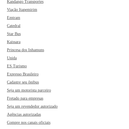
Kandango Transportes
Viação Itapemirim
Emtram
Catedral
Star Bus
Kaissara
Princesa dos Inhamuns
Unida
ES Turismo
Expresso Brasileiro
Cadastre seu ônibus
Seja um motorista parceiro
Fretado para empresas
Seja um revendedor autorizado
Agências autorizadas
Compre nos canais oficiais