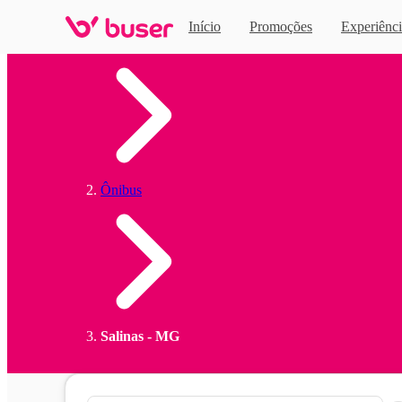
Início
Promoções
Experiênci
Home
Ônibus
Salinas - MG