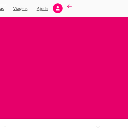
Novo
as
Viagens
Ajuda