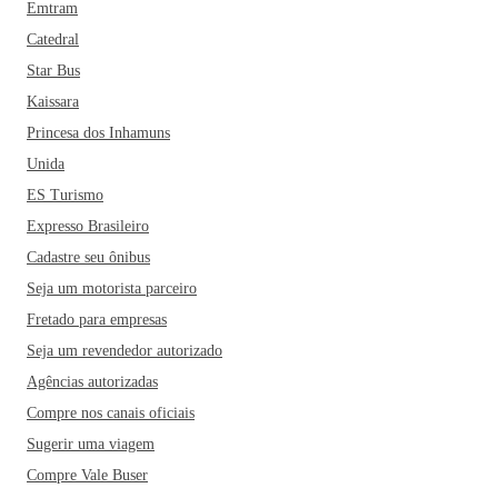
Emtram
Catedral
Star Bus
Kaissara
Princesa dos Inhamuns
Unida
ES Turismo
Expresso Brasileiro
Cadastre seu ônibus
Seja um motorista parceiro
Fretado para empresas
Seja um revendedor autorizado
Agências autorizadas
Compre nos canais oficiais
Sugerir uma viagem
Compre Vale Buser