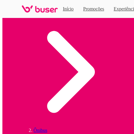
Início
Promoções
Experiênci
Home
Ônibus