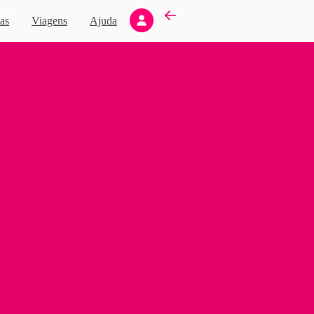
Novo
as
Viagens
Ajuda