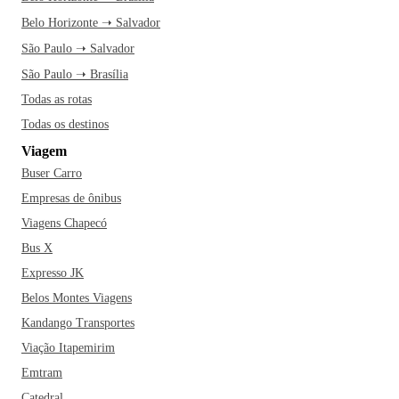
Belo Horizonte ➝ Salvador
São Paulo ➝ Salvador
São Paulo ➝ Brasília
Todas as rotas
Todas os destinos
Viagem
Buser Carro
Empresas de ônibus
Viagens Chapecó
Bus X
Expresso JK
Belos Montes Viagens
Kandango Transportes
Viação Itapemirim
Emtram
Catedral