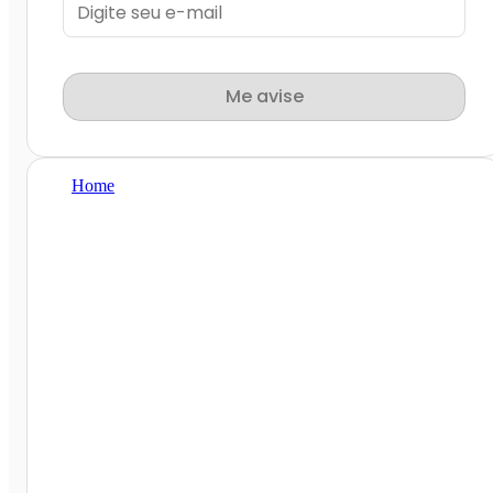
Me avise
Home