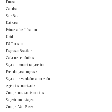
Emtram
Catedral
Star Bus
Kaissara
Princesa dos Inhamuns
Unida
ES Turismo
Expresso Brasileiro
Cadastre seu ônibus
Seja um motorista parceiro
Fretado para empresas
Seja um revendedor autorizado
Agências autorizadas
Compre nos canais oficiais
Sugerir uma viagem
Compre Vale Buser